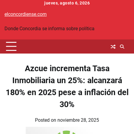
Skip
jueves, agosto 6, 2026
to
elconcordiense.com
content
Donde Concordia se informa sobre política
Azcue incrementa Tasa
Inmobiliaria un 25%: alcanzará
180% en 2025 pese a inflación del
30%
Posted on
noviembre 28, 2025