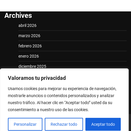
Archives
abril 2026
marzo 2026
febrero 2026
enero 2026
diciembre 2025
noviembre 2025
Valoramos tu privacidad
Usamos cookies para mejorar su experiencia de navegación,
Categories
mostrarle anuncios o contenidos personalizados y analizar
Uncategorized
nuestro tráfico. Al hacer clic en “Aceptar todo” usted da su
consentimiento a nuestro uso de las cookies.
Copyright © 2026
elconcordiense.com
Theme: National
Personalizar
Rechazar todo
Aceptar todo
News By
Adore Themes
.