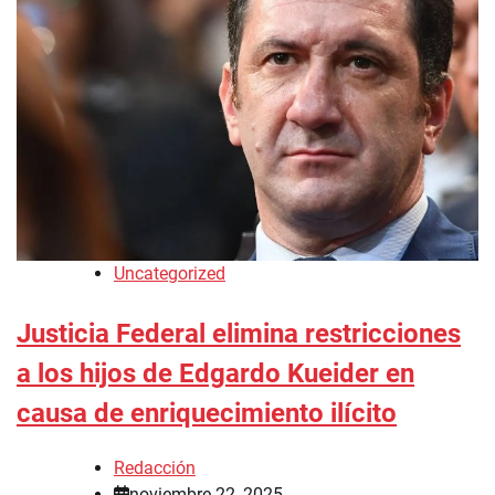
Uncategorized
Justicia Federal elimina restricciones
a los hijos de Edgardo Kueider en
causa de enriquecimiento ilícito
Redacción
noviembre 22, 2025